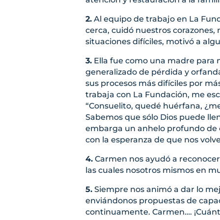
2.
Al equipo de trabajo en La Fun
cerca, cuidó nuestros corazones,
situaciones difíciles, motivó a a
3.
Ella fue como una madre para m
generalizado de pérdida y orfan
sus procesos más difíciles por m
trabaja con La Fundación, me escr
“Consuelito, quedé huérfana, ¿m
Sabemos que sólo Dios puede llen
embarga un anhelo profundo de co
con la esperanza de que nos volv
4.
Carmen nos ayudó a reconocer l
las cuales nosotros mismos en mu
5.
Siempre nos animó a dar lo mejo
enviándonos propuestas de capac
continuamente. Carmen…. ¡Cuánto