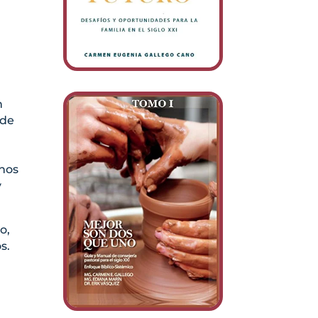
n
nde
 nos
y
o,
s.