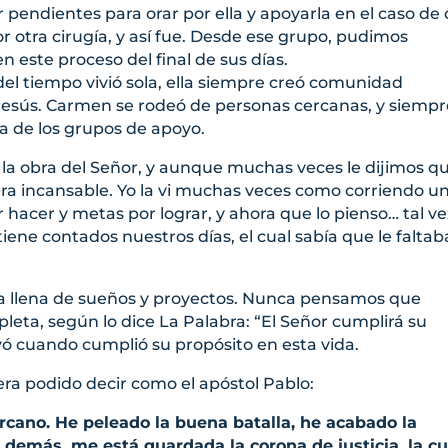
r pendientes para orar por ella y apoyarla en el caso de
 otra cirugía, y así fue. Desde ese grupo, pudimos
n este proceso del final de sus días.
l tiempo vivió sola, ella siempre creó comunidad
Jesús. Carmen se rodeó de personas cercanas, y siempr
za de los grupos de apoyo.
a obra del Señor, y aunque muchas veces le dijimos q
a era incansable. Yo la vi muchas veces como corriendo u
hacer y metas por lograr, y ahora que lo pienso… tal ve
iene contados nuestros días, el cual sabía que le falta
ta llena de sueños y proyectos. Nunca pensamos que
pleta, según lo dice La Palabra: “El Señor cumplirá su
evó cuando cumplió su propósito en esta vida.
era podido decir como el apóstol Pablo:
rcano. He peleado la buena batalla, he acabado la
o demás, me está guardada la corona de justicia, la cu