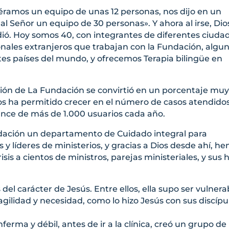
éramos un equipo de unas 12 personas, nos dijo en un
 al Señor un equipo de 30 personas». Y ahora al irse, Dios
dió. Hoy somos 40, con integrantes de diferentes ciuda
onales extranjeros que trabajan con la Fundación, algu
tes países del mundo, y ofrecemos Terapia bilingüe en
ión de La Fundación se convirtió en un porcentaje mu
nos ha permitido crecer en el número de casos atendidos
ance de más de 1.000 usuarios cada año.
ación un departamento de Cuidado integral para
y líderes de ministerios, y gracias a Dios desde ahí, h
is a cientos de ministros, parejas ministeriales, y sus h
del carácter de Jesús. Entre ellos, ella supo ser vulnera
gilidad y necesidad, como lo hizo Jesús con sus discípu
ferma y débil, antes de ir a la clínica, creó un grupo de