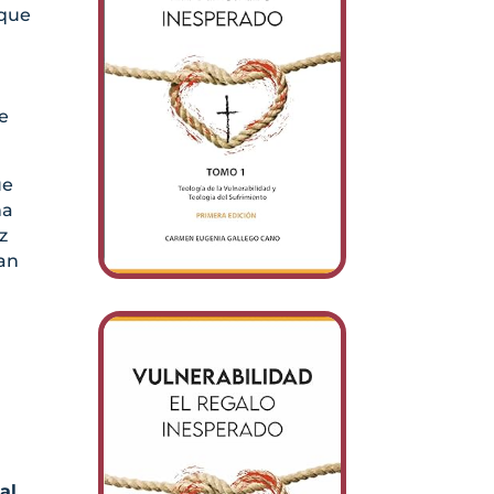
 que
e
ue
na
z
ban
al