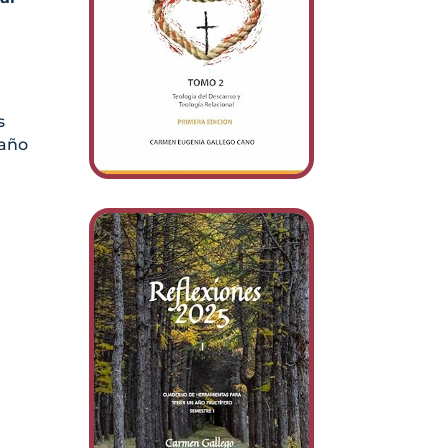
s
 año