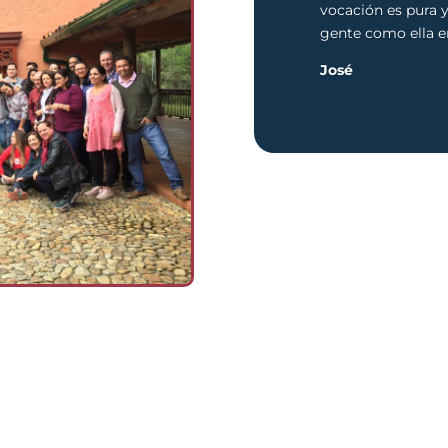
vocación es pura 
gente como ella e
José