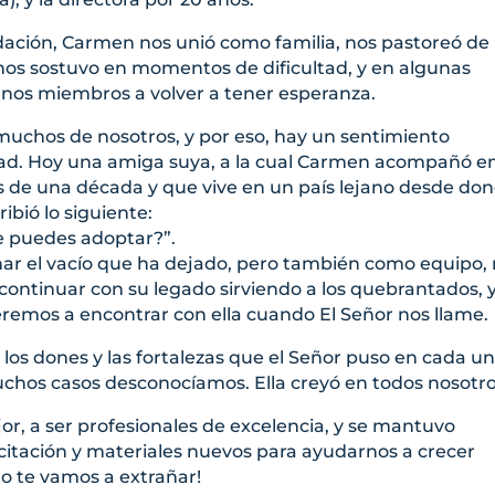
dación, Carmen nos unió como familia, nos pastoreó de
 nos sostuvo en momentos de dificultad, y en algunas
lgunos miembros a volver a tener esperanza.
uchos de nosotros, y por eso, hay un sentimiento
dad. Hoy una amiga suya, a la cual Carmen acompañó e
ás de una década y que vive en un país lejano desde do
ibió lo siguiente:
e puedes adoptar?”.
ar el vacío que ha dejado, pero también como equipo,
ntinuar con su legado sirviendo a los quebrantados, 
eremos a encontrar con ella cuando El Señor nos llame.
os dones y las fortalezas que el Señor puso en cada un
chos casos desconocíamos. Ella creyó en todos nosotro
r, a ser profesionales de excelencia, y se mantuvo
itación y materiales nuevos para ayudarnos a crecer
 te vamos a extrañar!