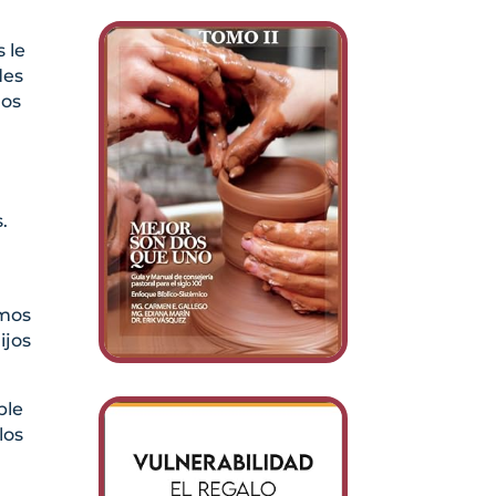
 le
des
nos
y
.
emos
ijos
ble
los