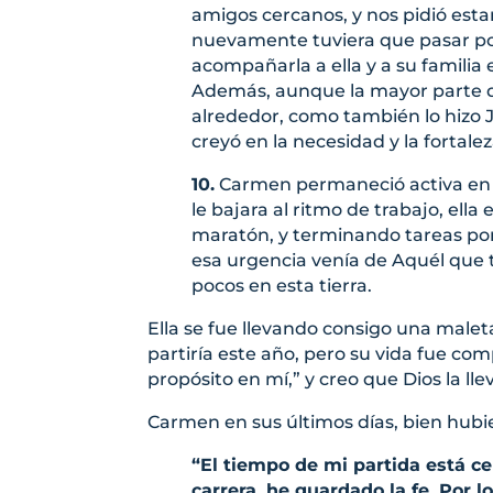
amigos cercanos, y nos pidió esta
nuevamente tuviera que pasar por
acompañarla a ella y a su familia e
Además, aunque la mayor parte de
alrededor, como también lo hizo 
creyó en la necesidad y la fortale
10.
Carmen permaneció activa en l
le bajara al ritmo de trabajo, ell
maratón, y terminando tareas por 
esa urgencia venía de Aquél que t
pocos en esta tierra.
Ella se fue llevando consigo una male
partiría este año, pero su vida fue com
propósito en mí,” y creo que Dios la ll
Carmen en sus últimos días, bien hubi
“El tiempo de mi partida está ce
carrera, he guardado la fe. Por l